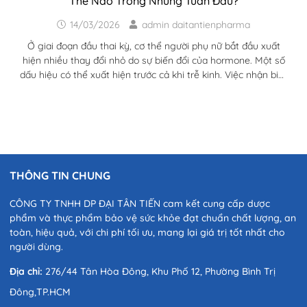
Thế Nào Trong Những Tuần Đầu?
14/03/2026
admin daitantienpharma
Ở giai đoạn đầu thai kỳ, cơ thể người phụ nữ bắt đầu xuất
hiện nhiều thay đổi nhỏ do sự biến đổi của hormone. Một số
dấu hiệu có thể xuất hiện trước cả khi trễ kinh. Việc nhận biết
dấu hiệu mang thai sớm giúp phụ nữ chủ động hơn trong
chăm sóc sức khỏe và chuẩn bị cho thai kỳ. Sau khi quá trình
thụ tinh diễn ra, cơ thể người phụ nữ bắt đầu bước vào một
loạt...
THÔNG TIN CHUNG
CÔNG TY TNHH DP ĐẠI TÂN TIẾN cam kết cung cấp dược
phẩm và thực phẩm bảo vệ sức khỏe đạt chuẩn chất lượng, an
toàn, hiệu quả, với chi phí tối ưu, mang lại giá trị tốt nhất cho
người dùng.
Địa chỉ:
276/44 Tân Hòa Đông, Khu Phố 12, Phường Bình Trị
Đông,TP.HCM