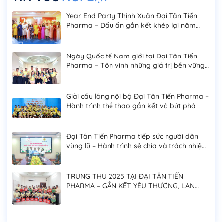
Year End Party Thịnh Xuân Đại Tân Tiến
Pharma – Dấu ấn gắn kết khép lại năm
2025
Ngày Quốc tế Nam giới tại Đại Tân Tiến
Pharma – Tôn vinh những giá trị bền vững
của phái mạnh
Giải cầu lông nội bộ Đại Tân Tiến Pharma –
Hành trình thể thao gắn kết và bứt phá
Đại Tân Tiến Pharma tiếp sức người dân
vùng lũ – Hành trình sẻ chia và trách nhiệm
cộng đồng
TRUNG THU 2025 TẠI ĐẠI TÂN TIẾN
PHARMA – GẮN KẾT YÊU THƯƠNG, LAN
TỎA NIỀM VUI ĐOÀN VIÊN