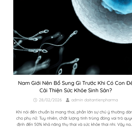
Nam Giới Nên Bổ Sung Gì Trước Khi Có Con Đ
Cải Thiện Sức Khỏe Sinh Sản?
28/02/2026
admin daitantienpharma
Khi nói đến chuẩn bị mang thai, phần lớn sự chú ý thường dà
cho phụ nữ. Tuy nhiên, chất lượng tinh trùng đóng vai trò quy
định đến 50% khả năng thụ thai và sức khỏe thai nhi. Vậy n
giới nên bổ sung gì trước khi có con để tối ưu sức khỏe sinh s