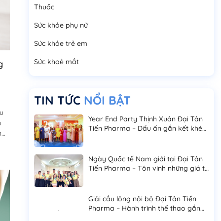
Thuốc
Sức khỏe phụ nữ
Sức khỏe trẻ em
Sức khoẻ mắt
g
TIN TỨC
NỔI BẬT
ều
Year End Party Thịnh Xuân Đại Tân
u
Tiến Pharma – Dấu ấn gắn kết khép
ng
lại năm 2025
g
n?
Ngày Quốc tế Nam giới tại Đại Tân
Tiến Pharma – Tôn vinh những giá trị
bền vững của phái mạnh
Giải cầu lông nội bộ Đại Tân Tiến
Pharma – Hành trình thể thao gắn
kết và bứt phá