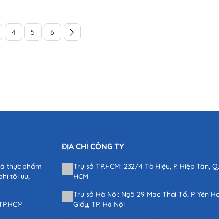
Bài viết dưới góc nhìn chuyên môn sẽ giúp bạn hiểu rõ. Tron
thực hành tư vấn tiền thụ thai, tôi thường gặp nhiều cặp...
4
5
6
ĐỊA CHỈ CÔNG TY
và thực phẩm
Trụ sở TP.HCM: 232/4 Tô Hiệu, P. Hiệp Tân, Q.
hí tối ưu,
HCM
Trụ sở Hà Nội: Ngõ 29 Mạc Thái Tổ, P. Yên H
,TP.HCM
Giấy, TP. Hà Nội