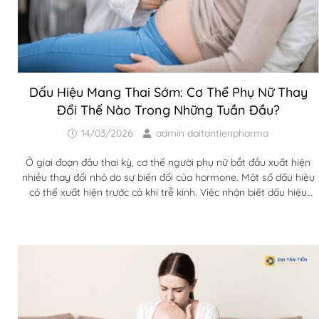
Dấu Hiệu Mang Thai Sớm: Cơ Thể Phụ Nữ Thay
Đổi Thế Nào Trong Những Tuần Đầu?
14/03/2026
admin daitantienpharma
Ở giai đoạn đầu thai kỳ, cơ thể người phụ nữ bắt đầu xuất hiện
nhiều thay đổi nhỏ do sự biến đổi của hormone. Một số dấu hiệu
có thể xuất hiện trước cả khi trễ kinh. Việc nhận biết dấu hiệu
mang thai sớm giúp phụ nữ chủ động hơn trong chăm sóc sức
khỏe và chuẩn bị cho thai kỳ. Sau khi quá trình thụ tinh diễn ra,
cơ thể người phụ nữ bắt đầu bước vào một loạt...