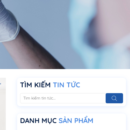
TÌM KIẾM
TIN TỨC
DANH MỤC
SẢN PHẨM