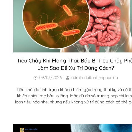
Tiêu Chảy Khi Mang Thai: Bầu Bị Tiêu Chảy Phả
Làm Sao Để Xử Trí Đúng Cách?
09/03/2026
admin daitantienpharma
Tiêu chảy là tình trạng không hiếm gặp trong thai kỳ và có t
khiến nhiều mẹ bầu lo lắng. Mặc dù đa số trường hợp chỉ là r
loạn tiêu hóa nhẹ, nhưng nếu không xử trí đúng cách có thể 
mất nước và ảnh hưởng đến sức khỏe của mẹ. Vậy bầu bị ti
chảy phải làm sao để đảm bảo an toàn cho cả mẹ và thai nh
Trong thời gian mang thai, cơ thể người phụ nữ...