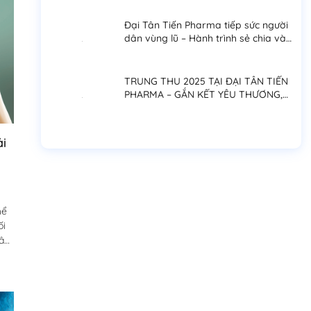
Đại Tân Tiến Pharma tiếp sức người
dân vùng lũ – Hành trình sẻ chia và
trách nhiệm cộng đồng
TRUNG THU 2025 TẠI ĐẠI TÂN TIẾN
PHARMA – GẮN KẾT YÊU THƯƠNG,
LAN TỎA NIỀM VUI ĐOÀN VIÊN
i
hể
ối
gây
êu
i?