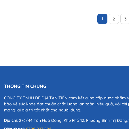
không? Bài viết dưới góc nhìn chuyên môn sẽ giúp phụ huynh
hiểu rõ hơn. Trong những năm đầu đời, hệ vi sinh đường ruột
của trẻ...
1
2
3
THÔNG TIN CHUNG
CÔNG TY TNHH DP ĐẠI TÂN TIẾN cam kết cung cấp dược phẩm 
bảo vệ sức khỏe đạt chuẩn chất lượng, an toàn, hiệu quả, với chi p
mang lại giá trị tốt nhất cho người dùng.
Địa chỉ:
276/44 Tân Hòa Đông, Khu Phố 12, Phường Bình Trị Đông