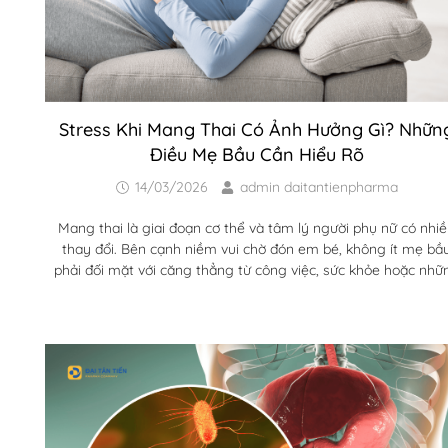
Stress Khi Mang Thai Có Ảnh Hưởng Gì? Nhữn
Điều Mẹ Bầu Cần Hiểu Rõ
14/03/2026
admin daitantienpharma
Mang thai là giai đoạn cơ thể và tâm lý người phụ nữ có nhi
thay đổi. Bên cạnh niềm vui chờ đón em bé, không ít mẹ bầ
phải đối mặt với căng thẳng từ công việc, sức khỏe hoặc nhữ
lo lắng trong thai kỳ. Vậy stress khi mang thai có ảnh hưởn
gì và làm thế nào để kiểm soát căng thẳng một cách an toà
Trong thai kỳ, sự thay đổi nội tiết tố có thể khiến cảm...