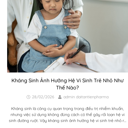
Kháng Sinh Ảnh Hưởng Hệ Vi Sinh Trẻ Nhỏ Như
Thế Nào?
28/02/2026
admin daitantienpharma
Kháng sinh là công cụ quan trọng trong điều trị nhiễm khuẩn,
nhưng việc sử dụng không đúng cách có thể gây rối loạn hệ vi
sinh đường ruột. Vậy kháng sinh ảnh hưởng hệ vi sinh trẻ nhỏ ra
sao và điều này có tác động lâu dài đến sức khỏe của trẻ hay