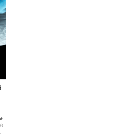
ể
nh
ết
am
ản?