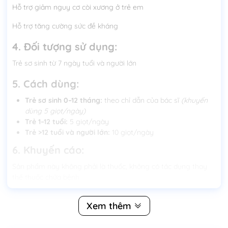
Hỗ trợ giảm nguy cơ còi xương ở trẻ em
Hỗ trợ tăng cường sức đề kháng
4. Đối tượng sử dụng:
Trẻ sơ sinh từ 7 ngày tuổi và người lớn
5. Cách dùng:
Trẻ sơ sinh 0–12 tháng:
theo chỉ dẫn của bác sĩ
(khuyến
dùng 5 giọt/ngày)
Trẻ 1–12 tuổi:
5 giọt/ngày
Trẻ >12 tuổi và người lớn:
10 giọt/ngày
6. Khuyến cáo:
Sản phẩm này không phải là thuốc, không có tác dụng thay
thế thuốc chữa bệnh
Không sử dụng cho người mẫn cảm, dị ứng với bất kỳ thành
Xem thêm
phần nào của sản phẩm
Người đang sử dụng thuốc, phụ nữ mang thai và cho con bú