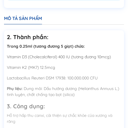
MÔ TẢ SẢN PHẨM
2. Thành phần:
Trong 0.25ml (tương đương 5 giọt) chứa:
Vitamin D3 (Cholecalciferol) 400 IU (tương đương 10mcg)
Vitamin K2 (MK7) 12.5mcg
Lactobacillus Reuteri DSM 17938: 100.000.000 CFU
Phụ liệu:
Dung môi: Dầu hướng dương (Helianthus Annuus L.)
tinh luyện, chất chống tạo bọt (silica)
3. Công dụng:
Hỗ trợ hấp thu canxi, cải thiện sự chắc khỏe của xương và
răng