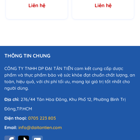
Liên hệ
Liên hệ
CÔNG TY TNHH DƯỢC PHẨM ĐẠI TÂN TIẾN
Địa chỉ: 276/44 Tân Hòa Đông, Khu phố 12, Phường Bình Trị
Đông, Quận Bình Tân, TP. Hồ Chí Minh
THÔNG TIN CHUNG
CÔNG TY TNHH DP ĐẠI TÂN TIẾN cam kết cung cấp dược
phẩm và thực phẩm bảo vệ sức khỏe đạt chuẩn chất lượng, an
toàn, hiệu quả, với chi phí tối ưu, mang lại giá trị tốt nhất cho
người dùng.
Địa chỉ:
276/44 Tân Hòa Đông, Khu Phố 12, Phường Bình Trị
Đông,TP.HCM
Điện thoại:
0705 223 805
Email:
info@daitantien.com