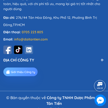
toàn, hiệu quả, với chi phí tối ưu, mang lại giá trị tốt nhất cho
người dùng.
Địa chỉ:
276/44 Tân Hòa Đông, Khu Phố 12, Phường Bình Trị
Đông,TP.HCM
Điện thoại:
0705 223 805
Email:
info@daitantien.com
ĐỊA CHỈ CÔNG TY
Giới thiệu Công ty
© Bản quyền thuộc về
Công ty TNHH Dược Phẩm Đại
Tân Tiến