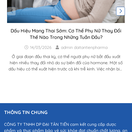
Dấu Hiệu Mang Thai Sớm: Cơ Thể Phụ Nữ Thay Đổi
Thế Nào Trong Những Tuần Đầu?
14/03/2026
admin daitantienpharma
Ở giai đoạn đầu thai kỳ, cơ thể người phụ nữ bắt đầu xuất
hiện nhiều thay đổi nhỏ do sự biến đổi của hormone. Một số
dấu hiệu có thể xuất hiện trước cả khi trễ kinh. Việc nhận biết
dấu hiệu mang thai sớm giúp phụ nữ chủ động hơn trong
chăm sóc sức khỏe và chuẩn bị cho thai kỳ. Sau khi quá trình
thụ tinh diễn ra, cơ thể người phụ nữ bắt đầu bước vào một
loạt...
THÔNG TIN CHUNG
CÔNG TY TNHH DP ĐẠI TÂN TIẾN cam kết cung cấp dược
phẩm và thực phẩm bảo vệ sức khỏe đạt chuẩn chất lượng, an