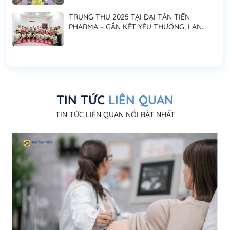
TRUNG THU 2025 TẠI ĐẠI TÂN TIẾN
PHARMA – GẮN KẾT YÊU THƯƠNG, LAN
TỎA NIỀM VUI ĐOÀN VIÊN
TIN TỨC
LIÊN QUAN
TIN TỨC LIÊN QUAN NỔI BẬT NHẤT