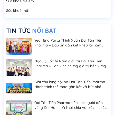
Sức khỏe trẻ em
Sức khoẻ mắt
TIN TỨC
NỔI BẬT
Year End Party Thịnh Xuân Đại Tân Tiến
Pharma – Dấu ấn gắn kết khép lại năm
2025
Ngày Quốc tế Nam giới tại Đại Tân Tiến
Pharma – Tôn vinh những giá trị bền vững
của phái mạnh
Giải cầu lông nội bộ Đại Tân Tiến Pharma –
Hành trình thể thao gắn kết và bứt phá
Đại Tân Tiến Pharma tiếp sức người dân
vùng lũ – Hành trình sẻ chia và trách nhiệm
cộng đồng