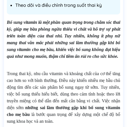
Theo dõi và điều chỉnh trong suốt thai kỳ
Bổ sung vitamin là một phần quan trọng trong chăm sóc thai
kỳ, giúp mẹ bầu phòng ngừa thiếu vi chất và hỗ trợ sự phát
triển toàn diện của thai nhi. Tuy nhiên, không ít phụ nữ
mang thai vẫn mắc phải
những sai lầm thường gặp khi bổ
sung vitamin cho mẹ bầu
, khiến việc bổ sung không đạt hiệu
quả như mong muốn, thậm chí tiềm ẩn rủi ro cho sức khỏe.
Trong thai kỳ, nhu cầu vitamin và khoáng chất của cơ thể tăng
cao hơn so với bình thường. Điều này khiến nhiều mẹ bầu chủ
động tìm đến các sản phẩm bổ sung ngay từ sớm. Tuy nhiên,
việc bổ sung thiếu hiểu biết, dùng theo cảm tính hoặc theo lời
truyền miệng có thể dẫn đến mất cân bằng vi chất. Việc nhận
diện sớm
những sai lầm thường gặp khi bổ sung vitamin
cho mẹ bầu
là bước quan trọng để xây dựng một chế độ bổ
sung khoa học và an toàn.