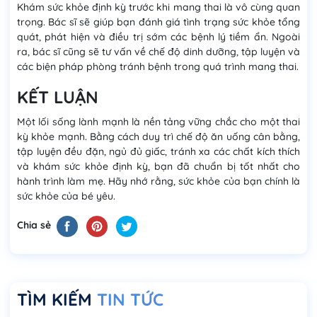
Khám sức khỏe định kỳ trước khi mang thai là vô cùng quan
trọng. Bác sĩ sẽ giúp bạn đánh giá tình trạng sức khỏe tổng
quát, phát hiện và điều trị sớm các bệnh lý tiềm ẩn. Ngoài
ra, bác sĩ cũng sẽ tư vấn về chế độ dinh dưỡng, tập luyện và
các biện pháp phòng tránh bệnh trong quá trình mang thai.
KẾT LUẬN
Một lối sống lành mạnh là nền tảng vững chắc cho một thai
kỳ khỏe mạnh. Bằng cách duy trì chế độ ăn uống cân bằng,
tập luyện đều đặn, ngủ đủ giấc, tránh xa các chất kích thích
và khám sức khỏe định kỳ, bạn đã chuẩn bị tốt nhất cho
hành trình làm mẹ. Hãy nhớ rằng, sức khỏe của bạn chính là
sức khỏe của bé yêu.
Chia sẻ
TÌM KIẾM
TIN TỨC