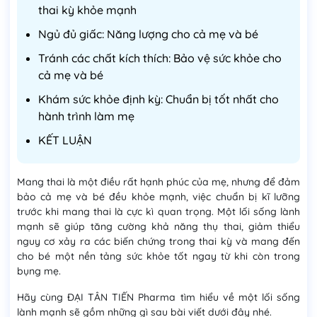
thai kỳ khỏe mạnh
Ngủ đủ giấc: Năng lượng cho cả mẹ và bé
Tránh các chất kích thích: Bảo vệ sức khỏe cho
cả mẹ và bé
Khám sức khỏe định kỳ: Chuẩn bị tốt nhất cho
hành trình làm mẹ
KẾT LUẬN
Mang thai là một điều rất hạnh phúc của mẹ, nhưng để đảm
bảo cả mẹ và bé đều khỏe mạnh, việc chuẩn bị kĩ lưỡng
trước khi mang thai là cực kì quan trọng. Một lối sống lành
mạnh sẽ giúp tăng cường khả năng thụ thai, giảm thiểu
nguy cơ xảy ra các biến chứng trong thai kỳ và mang đến
cho bé một nền tảng sức khỏe tốt ngay từ khi còn trong
bụng mẹ.
Hãy cùng ĐẠI TÂN TIẾN Pharma tìm hiểu về một lối sống
lành mạnh sẽ gồm những gì sau bài viết dưới đây nhé.