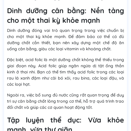
Dinh dưỡng cân bằng: Nền tảng
cho một thai kỳ khỏe mạnh
Dinh dưỡng đóng vai trò quan trọng trong việc chuẩn bị
cho một thai kỳ khỏe mạnh. Để đảm bảo cơ thể có đủ
dưỡng chất cần thiết, bạn nên xây dựng một chế độ ăn
uống cân bằng, giàu các loại vitamin và khoáng chất.
Đặc biệt, acid folic là một dưỡng chất không thể thiếu trong
giai đoạn này. Acid folic giúp ngăn ngừa dị tật ống thần
kinh ở thai nhi. Bạn có thể tìm thấy acid folic trong các loại
rau lá xanh đậm như cải bó xôi, rau bina, các loại đậu, và
các loại hạt.
Ngoài ra, việc bổ sung đủ nước cũng rất quan trọng để duy
trì sự cân bằng chất lỏng trong cơ thể, hỗ trợ quá trình trao
đổi chất và giúp các cơ quan hoạt động tốt.
Tập luyện thể dục: Vừa khỏe
mạnh, vừa thư giãn