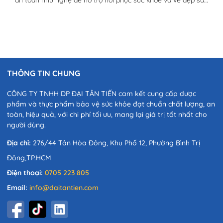
an toàn như nghệ để hỗ trợ hồi phục sức khoẻ và vẻ đẹp sau
sinh đã trở nên phổ biến hơn bao giờ hết. Trong bài viết này,
chúng ta sẽ khám phá chi tiết công dụng nghệ với phụ nữ
sau sinh và vì sao nghệ lại làm nên "phép màu" trong hành...
THÔNG TIN CHUNG
CÔNG TY TNHH DP ĐẠI TÂN TIẾN cam kết cung cấp dược
phẩm và thực phẩm bảo vệ sức khỏe đạt chuẩn chất lượng, an
toàn, hiệu quả, với chi phí tối ưu, mang lại giá trị tốt nhất cho
người dùng.
Địa chỉ:
276/44 Tân Hòa Đông, Khu Phố 12, Phường Bình Trị
Đông,TP.HCM
Điện thoại:
0705 223 805
Email:
info@daitantien.com