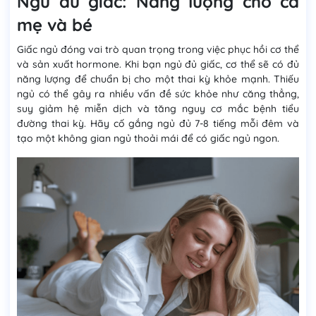
Ngủ đủ giấc: Năng lượng cho cả
mẹ và bé
Giấc ngủ đóng vai trò quan trọng trong việc phục hồi cơ thể
và sản xuất hormone. Khi bạn ngủ đủ giấc, cơ thể sẽ có đủ
năng lượng để chuẩn bị cho một thai kỳ khỏe mạnh. Thiếu
ngủ có thể gây ra nhiều vấn đề sức khỏe như căng thẳng,
suy giảm hệ miễn dịch và tăng nguy cơ mắc bệnh tiểu
đường thai kỳ. Hãy cố gắng ngủ đủ 7-8 tiếng mỗi đêm và
tạo một không gian ngủ thoải mái để có giấc ngủ ngon.