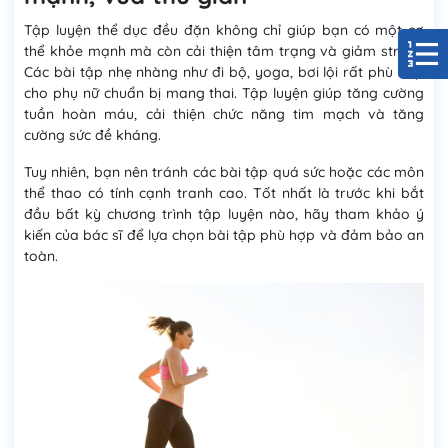
Tập luyện thể dục đều đặn không chỉ giúp bạn có một cơ
thể khỏe mạnh mà còn cải thiện tâm trạng và giảm stress.
Các bài tập nhẹ nhàng như đi bộ, yoga, bơi lội rất phù hợp
cho phụ nữ chuẩn bị mang thai. Tập luyện giúp tăng cường
tuần hoàn máu, cải thiện chức năng tim mạch và tăng
cường sức đề kháng.
Tuy nhiên, bạn nên tránh các bài tập quá sức hoặc các môn
thể thao có tính cạnh tranh cao. Tốt nhất là trước khi bắt
đầu bất kỳ chương trình tập luyện nào, hãy tham khảo ý
kiến của bác sĩ để lựa chọn bài tập phù hợp và đảm bảo an
toàn.