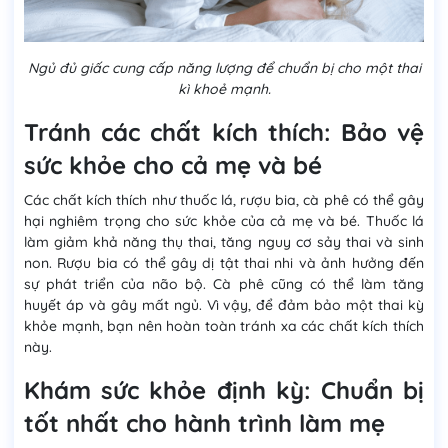
Ngủ đủ giấc cung cấp năng lượng để chuẩn bị cho một thai
kì khoẻ mạnh.
Tránh các chất kích thích: Bảo vệ
sức khỏe cho cả mẹ và bé
Các chất kích thích như thuốc lá, rượu bia, cà phê có thể gây
hại nghiêm trọng cho sức khỏe của cả mẹ và bé. Thuốc lá
làm giảm khả năng thụ thai, tăng nguy cơ sảy thai và sinh
non. Rượu bia có thể gây dị tật thai nhi và ảnh hưởng đến
sự phát triển của não bộ. Cà phê cũng có thể làm tăng
huyết áp và gây mất ngủ. Vì vậy, để đảm bảo một thai kỳ
khỏe mạnh, bạn nên hoàn toàn tránh xa các chất kích thích
này.
Khám sức khỏe định kỳ: Chuẩn bị
tốt nhất cho hành trình làm mẹ