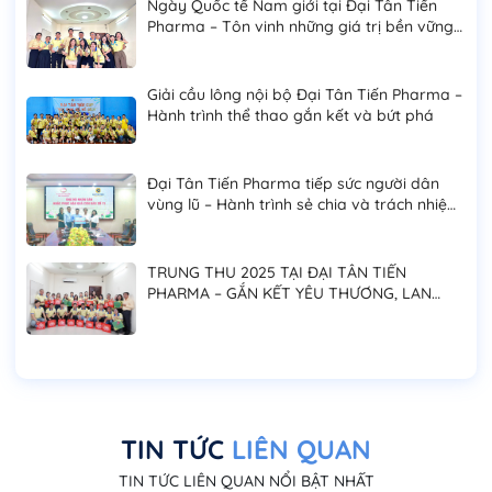
Ngày Quốc tế Nam giới tại Đại Tân Tiến
Pharma – Tôn vinh những giá trị bền vững
của phái mạnh
Giải cầu lông nội bộ Đại Tân Tiến Pharma –
Hành trình thể thao gắn kết và bứt phá
Đại Tân Tiến Pharma tiếp sức người dân
vùng lũ – Hành trình sẻ chia và trách nhiệm
cộng đồng
TRUNG THU 2025 TẠI ĐẠI TÂN TIẾN
PHARMA – GẮN KẾT YÊU THƯƠNG, LAN
TỎA NIỀM VUI ĐOÀN VIÊN
TIN TỨC
LIÊN QUAN
TIN TỨC LIÊN QUAN NỔI BẬT NHẤT