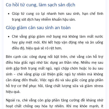
Co hồi tử cung, làm sạch sản dịch
Giúp tử cung co lại nhanh hơn sau sinh, hạn chế tình
trạng sót dịch hay nhiễm khuẩn hậu sản.
Giúp giảm cân sau sinh an toàn
Chè vằng giúp giảm mỡ bụng mà không làm mất nước
hay gây mệt mỏi. Khi kết hợp vận động nhẹ và ăn uống
điều độ, hiệu quả sẽ rõ rệt hơn.
Bên cạnh các công dụng nổi bật trên, chè vằng còn hỗ trợ
điều hòa giấc ngủ nhờ tác dụng an thần nhẹ. Nhiều mẹ sau
sinh gặp tình trạng mất ngủ, ngủ chập chờn hoặc lo âu sau
sinh – chè vằng giúp cải thiện giấc ngủ tự nhiên mà không
cần dùng đến thuốc. Việc ngủ đủ và sâu giấc cũng góp phần
hỗ trợ cơ thể phục hồi, tăng chất lượng sữa và giảm stress
hiệu quả.
Ngoài ra, chè vằng còn góp phần tăng cường đề kháng nhờ
hoạt chất chống oxy hóa tự nhiên. Khi mẹ khỏe mạnh, ít