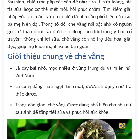
Sau sinh, nhiều mẹ gặp các vấn đề như sữa ít, sữa loãng, tắc
tia sữa hoặc cơ thể mệt mỏi, hồi phục chậm. Tìm kiếm giải
pháp vừa an toàn, vừa tự nhiên là nhu cầu phổ biến của các
bà mẹ hiện đại. Trong số đó, chè vằng nổi bật nhờ có nguồn
gốc từ thảo dược và được sử dụng lâu đời trong y học cổ
truyền. Không chỉ lợi sữa, chè vằng còn hỗ trợ tiêu hóa, giải
độc, giúp mẹ khỏe mạnh và bé bú ngoan.
Giới thiệu chung về chè vằng
Là cây bụi nhỏ, mọc nhiều ở vùng trung du và miền núi
Việt Nam.
Lá có vị đắng, hậu ngọt, tính mát, được sử dụng như trà
thảo dược.
Trong dân gian, chè vằng được dùng phổ biến cho phụ nữ
sau sinh để tăng tiết sữa và phục hồi sức khỏe.