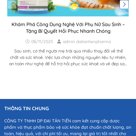
Khám Phá Công Dụng Nghệ Với Phụ Nữ Sau Sinh –
Tặng Bí Quyết Hồi Phục Nhanh Chóng
08/11/2025
admin daitantienpharma
Sau sinh, cơ thể người mẹ trải qua nhiều thay đổi về thể
chất và sức khoẻ. Việc lựa chọn những nguyên liệu tự nhiên,
an toàn như nghệ để hỗ trợ hồi phục sức khoẻ và vẻ đẹp sau
sinh đã trở nên phổ biến hơn bao giờ hết. Trong bài viết này,
chúng ta sẽ khám phá chi tiết công dụng nghệ với phụ nữ
sau sinh và vì sao nghệ lại làm nên "phép màu" trong hành...
THÔNG TIN CHUNG
CÔNG TY TNHH DP ĐẠI TÂN TIẾN cam kết cung cấp dược
phẩm và thực phẩm bảo vệ sức khỏe đạt chuẩn chất lượng, an
toàn, hiệu quả, với chi phí tối ưu, mang lại giá trị tốt nhất cho