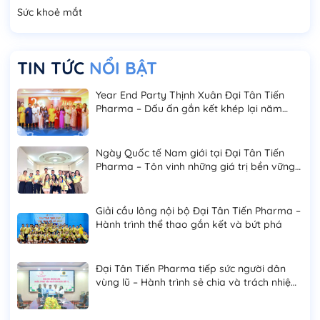
Sức khoẻ mắt
TIN TỨC
NỔI BẬT
Year End Party Thịnh Xuân Đại Tân Tiến
Pharma – Dấu ấn gắn kết khép lại năm
2025
Ngày Quốc tế Nam giới tại Đại Tân Tiến
Pharma – Tôn vinh những giá trị bền vững
của phái mạnh
Giải cầu lông nội bộ Đại Tân Tiến Pharma –
Hành trình thể thao gắn kết và bứt phá
Đại Tân Tiến Pharma tiếp sức người dân
vùng lũ – Hành trình sẻ chia và trách nhiệm
cộng đồng