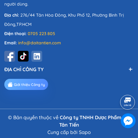
người dùng.
Địa chỉ:
276/44 Tân Hòa Đông, Khu Phố 12, Phường Bình Trị
Đông,TP.HCM
Điện thoại:
0705 223 805
Email:
info@daitantien.com
ĐỊA CHỈ CÔNG TY
Giới thiệu Công ty
© Bản quyền thuộc về
Công ty TNHH Dược Phẩm Đại
Tân Tiến
Cung cấp bởi
Sapo