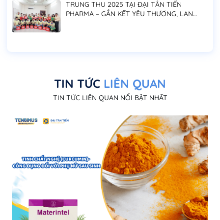
TRUNG THU 2025 TẠI ĐẠI TÂN TIẾN
PHARMA – GẮN KẾT YÊU THƯƠNG, LAN
TỎA NIỀM VUI ĐOÀN VIÊN
TIN TỨC
LIÊN QUAN
TIN TỨC LIÊN QUAN NỔI BẬT NHẤT