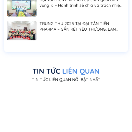
vùng lũ – Hành trình sẻ chia và trách nhiệm
cộng đồng
TRUNG THU 2025 TẠI ĐẠI TÂN TIẾN
PHARMA – GẮN KẾT YÊU THƯƠNG, LAN
TỎA NIỀM VUI ĐOÀN VIÊN
TIN TỨC
LIÊN QUAN
TIN TỨC LIÊN QUAN NỔI BẬT NHẤT