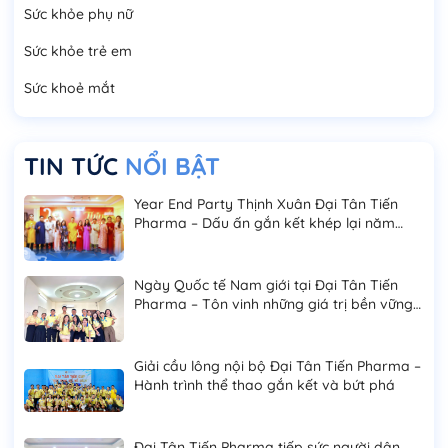
Sức khỏe phụ nữ
Sức khỏe trẻ em
Sức khoẻ mắt
TIN TỨC
NỔI BẬT
Year End Party Thịnh Xuân Đại Tân Tiến
Pharma – Dấu ấn gắn kết khép lại năm
2025
Ngày Quốc tế Nam giới tại Đại Tân Tiến
Pharma – Tôn vinh những giá trị bền vững
của phái mạnh
Giải cầu lông nội bộ Đại Tân Tiến Pharma –
Hành trình thể thao gắn kết và bứt phá
Đại Tân Tiến Pharma tiếp sức người dân