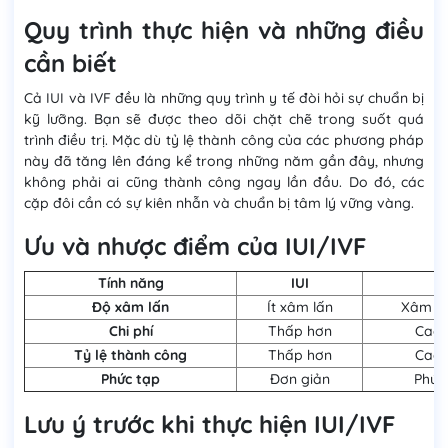
Quy trình thực hiện và những điều
cần biết
Cả IUI và IVF đều là những quy trình y tế đòi hỏi sự chuẩn bị
kỹ lưỡng. Bạn sẽ được theo dõi chặt chẽ trong suốt quá
trình điều trị. Mặc dù tỷ lệ thành công của các phương pháp
này đã tăng lên đáng kể trong những năm gần đây, nhưng
không phải ai cũng thành công ngay lần đầu. Do đó, các
cặp đôi cần có sự kiên nhẫn và chuẩn bị tâm lý vững vàng.
Ưu và nhược điểm của IUI/IVF
Tính năng
IUI
IV
Độ xâm lấn
Ít xâm lấn
Xâm lấ
Chi phí
Thấp hơn
Cao 
Tỷ lệ thành công
Thấp hơn
Cao 
Phức tạp
Đơn giản
Phức
Lưu ý trước khi thực hiện IUI/IVF