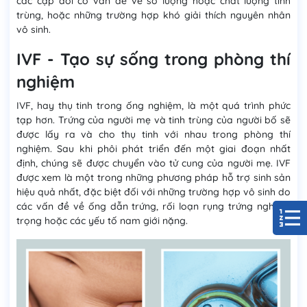
các cặp đôi có vấn đề về số lượng hoặc chất lượng tinh
trùng, hoặc những trường hợp khó giải thích nguyên nhân
vô sinh.
IVF - Tạo sự sống trong phòng thí
nghiệm
IVF, hay thụ tinh trong ống nghiệm, là một quá trình phức
tạp hơn. Trứng của người mẹ và tinh trùng của người bố sẽ
được lấy ra và cho thụ tinh với nhau trong phòng thí
nghiệm. Sau khi phôi phát triển đến một giai đoạn nhất
định, chúng sẽ được chuyển vào tử cung của người mẹ. IVF
được xem là một trong những phương pháp hỗ trợ sinh sản
hiệu quả nhất, đặc biệt đối với những trường hợp vô sinh do
các vấn đề về ống dẫn trứng, rối loạn rụng trứng nghiêm
trọng hoặc các yếu tố nam giới nặng.