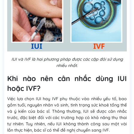
IUI và IVF là hai phương pháp được các cặp đôi sử dụng
nhiều nhất.
Khi nào nên cân nhắc dùng IUI
hoặc IVF?
Việc lựa chọn IUI hay IVF phụ thuộc vào nhiều yếu tố, bao
gồm tuổi, nguyên nhân vô sinh, tình trạng sức khoẻ tổng thể
và ý kiến của bác sĩ. Thông thường, IUI sẽ được cân nhắc
trước, đặc biệt đối với các trường hợp có khả năng thụ thai
tự nhiên. Tuy nhiên, nếu IUI không thành công sau một vài
lần thực hiện, bác sĩ có thể đề nghị chuyển sang IVF.