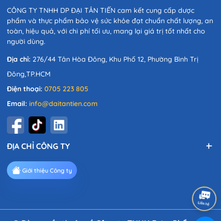
CÔNG TY TNHH DP ĐẠI TÂN TIẾN cam kết cung cấp dược
phẩm và thực phẩm bảo vệ sức khỏe đạt chuẩn chất lượng, an
toàn, hiệu quả, với chi phí tối ưu, mang lại giá trị tốt nhất cho
người dùng.
Địa chỉ:
276/44 Tân Hòa Đông, Khu Phố 12, Phường Bình Trị
Đông,TP.HCM
Điện thoại:
0705 223 805
Email:
info@daitantien.com
ĐỊA CHỈ CÔNG TY
Giới thiệu Công ty