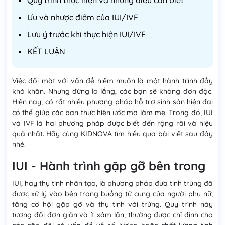
Quy trình thực hiện và những điều cần biết
Ưu và nhược điểm của IUI/IVF
Lưu ý trước khi thực hiện IUI/IVF
KẾT LUẬN
Việc đối mặt với vấn đề hiếm muộn là một hành trình đầy
khó khăn. Nhưng đừng lo lắng, các bạn sẽ không đơn độc.
Hiện nay, có rất nhiều phương pháp hỗ trợ sinh sản hiện đại
có thể giúp các bạn thực hiện ước mơ làm mẹ. Trong đó, IUI
và IVF là hai phương pháp được biết đến rộng rãi và hiệu
quả nhất. Hãy cùng KIDNOVA tìm hiểu qua bài viết sau đây
nhé.
IUI - Hành trình gặp gỡ bên trong
IUI, hay thụ tinh nhân tạo, là phương pháp đưa tinh trùng đã
được xử lý vào bên trong buồng tử cung của người phụ nữ,
tăng cơ hội gặp gỡ và thụ tinh với trứng. Quy trình này
tương đối đơn giản và ít xâm lấn, thường được chỉ định cho