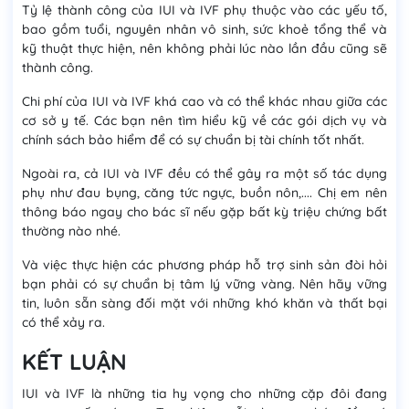
Tỷ lệ thành công của IUI và IVF phụ thuộc vào các yếu tố,
bao gồm tuổi, nguyên nhân vô sinh, sức khoẻ tổng thể và
kỹ thuật thực hiện, nên không phải lúc nào lần đầu cũng sẽ
thành công.
Chi phí của IUI và IVF khá cao và có thể khác nhau giữa các
cơ sở y tế. Các bạn nên tìm hiểu kỹ về các gói dịch vụ và
chính sách bảo hiểm để có sự chuẩn bị tài chính tốt nhất.
Ngoài ra, cả IUI và IVF đều có thể gây ra một số tác dụng
phụ như đau bụng, căng tức ngực, buồn nôn,.... Chị em nên
thông báo ngay cho bác sĩ nếu gặp bất kỳ triệu chứng bất
thường nào nhé.
Và việc thực hiện các phương pháp hỗ trợ sinh sản đòi hỏi
bạn phải có sự chuẩn bị tâm lý vững vàng. Nên hãy vững
tin, luôn sẵn sàng đối mặt với những khó khăn và thất bại
có thể xảy ra.
KẾT LUẬN
IUI và IVF là những tia hy vọng cho những cặp đôi đang