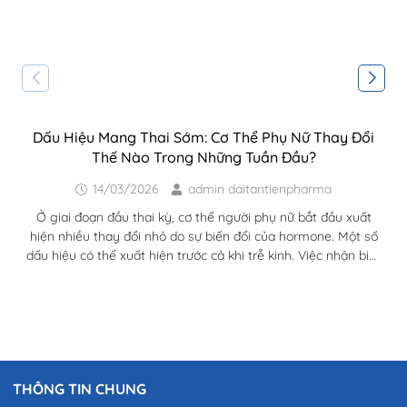
Dấu Hiệu Mang Thai Sớm: Cơ Thể Phụ Nữ Thay Đổi
Thế Nào Trong Những Tuần Đầu?
14/03/2026
admin daitantienpharma
Ở giai đoạn đầu thai kỳ, cơ thể người phụ nữ bắt đầu xuất
hiện nhiều thay đổi nhỏ do sự biến đổi của hormone. Một số
dấu hiệu có thể xuất hiện trước cả khi trễ kinh. Việc nhận biết
dấu hiệu mang thai sớm giúp phụ nữ chủ động hơn trong
chăm sóc sức khỏe và chuẩn bị cho thai kỳ. Sau khi quá trình
thụ tinh diễn ra, cơ thể người phụ nữ bắt đầu bước vào một
loạt...
THÔNG TIN CHUNG