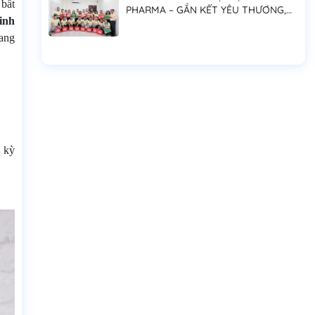
 bất
PHARMA – GẮN KẾT YÊU THƯƠNG,
inh
LAN TỎA NIỀM VUI ĐOÀN VIÊN
mang
 kỳ