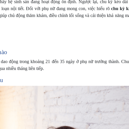
ấy hệ sinh sản đang hoạt động ổn định. Ngược lại, chu kỳ kéo dài
ối loạn nội tiết. Đối với phụ nữ đang mong con, việc hiểu rõ
chu kỳ k
giúp chủ động thăm khám, điều chỉnh lối sống và cải thiện khả năng 
nào
ể dao động trong khoảng 21 đến 35 ngày ở phụ nữ trưởng thành. Chu
ua nhiều tháng liên tiếp.
ều