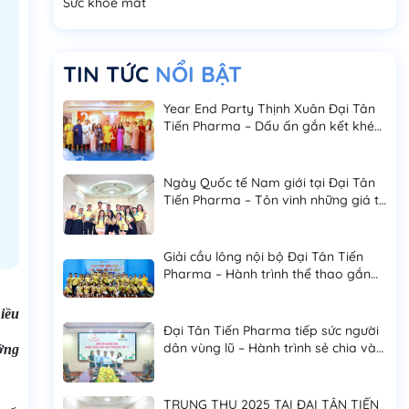
Sức khoẻ mắt
TIN TỨC
NỔI BẬT
Year End Party Thịnh Xuân Đại Tân
Tiến Pharma – Dấu ấn gắn kết khép
lại năm 2025
Ngày Quốc tế Nam giới tại Đại Tân
Tiến Pharma – Tôn vinh những giá trị
bền vững của phái mạnh
Giải cầu lông nội bộ Đại Tân Tiến
Pharma – Hành trình thể thao gắn
kết và bứt phá
hiều
Đại Tân Tiến Pharma tiếp sức người
dân vùng lũ – Hành trình sẻ chia và
ởng
trách nhiệm cộng đồng
TRUNG THU 2025 TẠI ĐẠI TÂN TIẾN