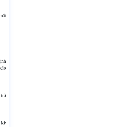
 mất
định
 gặp
 trở
 kỳ