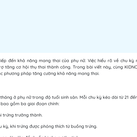
tiếp đến khả năng mang thai của phụ nữ. Việc hiểu rõ về chu kỳ 
rợ tăng cơ hội thụ thai thành công. Trong bài viết này, cùng KIDN
à các phương pháp tăng cường khả năng mang thai.
 tháng ở phụ nữ trong độ tuổi sinh sản. Mỗi chu kỳ kéo dài từ 21 đế
 bao gồm ba giai đoạn chính:
i trứng trưởng thành.
 kỳ, khi trứng được phóng thích từ buồng trứng.