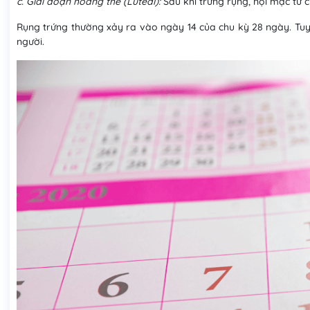
c. Giai đoạn hoàng thể (Luteal):
Sau khi trứng rụng, nội mạc tử c
Rụng trứng thường xảy ra vào ngày 14 của chu kỳ 28 ngày. Tuy 
người.