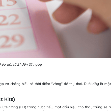
kéo dài từ 21 đến 35 ngày.
ặp vợ chồng hiểu rõ thời điểm "vàng" để thụ thai. Dưới đây là mộ
t Kits)
luteinizing (LH) trong nước tiểu, một dấu hiệu cho thấy trứng sẽ 