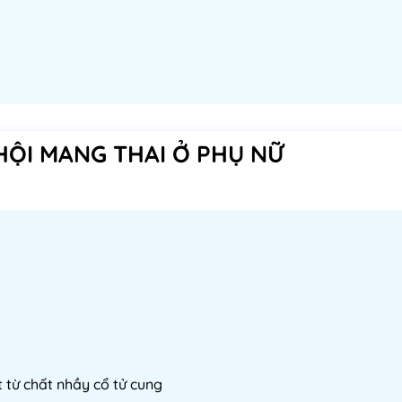
HỘI MANG THAI Ở PHỤ NỮ
 từ chất nhầy cổ tử cung