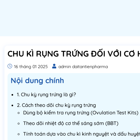
CHU KÌ RỤNG TRỨNG ĐỐI VỚI CƠ 
16 tháng 01 2025
admin daitantienpharma
Nội dung chính
1. Chu kỳ rụng trứng là gì?
2. Cách theo dõi chu kỳ rụng trứng
Dùng bộ kiểm tra rụng trứng (Ovulation Test Kits)
Theo dõi nhiệt độ cơ thể sáng sớm (BBT)
Tính toán dựa vào chu kì kinh nguyệt và dấu huyệt