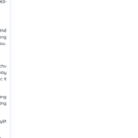
60-
 thể
ông
sau.
chu
 này
c ít
háng
rứng
uyệt