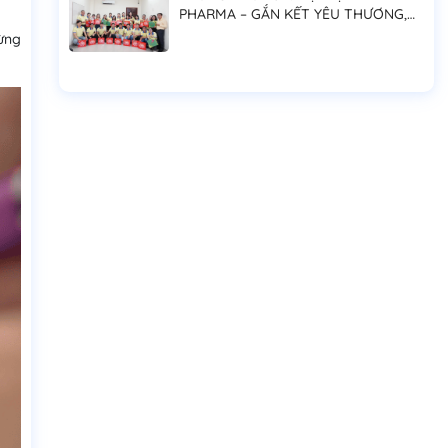
PHARMA – GẮN KẾT YÊU THƯƠNG,
LAN TỎA NIỀM VUI ĐOÀN VIÊN
từng