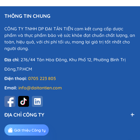
THÔNG TIN CHUNG
CÔNG TY TNHH DP ĐẠI TÂN TIẾN cam kết cung cấp dược
phẩm và thực phẩm bảo vệ sức khỏe đạt chuẩn chất lượng, an
toàn, hiệu quả, với chi phí tối ưu, mang lại giá trị tốt nhất cho
người dùng.
Địa chỉ:
276/44 Tân Hòa Đông, Khu Phố 12, Phường Bình Trị
Đông,TP.HCM
Điện thoại:
0705 223 805
Email:
info@daitantien.com
ĐỊA CHỈ CÔNG TY
Giới thiệu Công ty