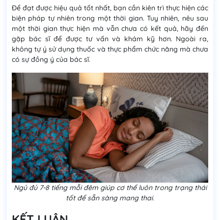
Để đạt được hiệu quả tốt nhất, bạn cần kiên trì thực hiện các
biện pháp tự nhiên trong một thời gian. Tuy nhiên, nêu sau
một thời gian thực hiện mà vẫn chưa có kết quả, hãy đến
gặp bác sĩ để được tư vấn và khám kỹ hơn. Ngoài ra,
không tự ý sử dụng thuốc và thực phẩm chức năng mà chưa
có sự đồng ý của bác sĩ.
Ngủ đủ 7-8 tiếng mỗi đêm giúp cơ thể luôn trong trạng thái
tốt để sẵn sàng mang thai.
KẾT LUẬN