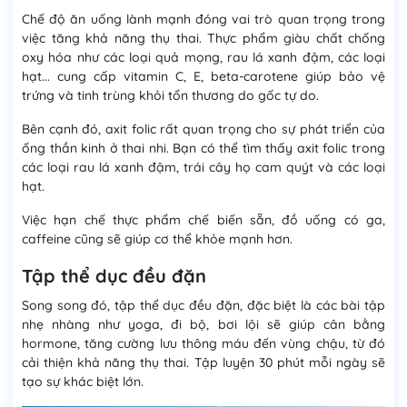
Chế độ ăn uống lành mạnh đóng vai trò quan trọng trong
việc tăng khả năng thụ thai. Thực phẩm giàu chất chống
oxy hóa như các loại quả mọng, rau lá xanh đậm, các loại
hạt... cung cấp vitamin C, E, beta-carotene giúp bảo vệ
trứng và tinh trùng khỏi tổn thương do gốc tự do.
Bên cạnh đó, axit folic rất quan trọng cho sự phát triển của
ống thần kinh ở thai nhi. Bạn có thể tìm thấy axit folic trong
các loại rau lá xanh đậm, trái cây họ cam quýt và các loại
hạt.
Việc hạn chế thực phẩm chế biến sẵn, đồ uống có ga,
caffeine cũng sẽ giúp cơ thể khỏe mạnh hơn.
Tập thể dục đều đặn
Song song đó, tập thể dục đều đặn, đặc biệt là các bài tập
nhẹ nhàng như yoga, đi bộ, bơi lội sẽ giúp cân bằng
hormone, tăng cường lưu thông máu đến vùng chậu, từ đó
cải thiện khả năng thụ thai. Tập luyện 30 phút mỗi ngày sẽ
tạo sự khác biệt lớn.