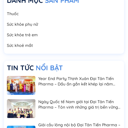
DANH MỤC
SẢN PHẨM
Thuốc
Sức khỏe phụ nữ
Sức khỏe trẻ em
Sức khoẻ mắt
TIN TỨC
NỔI BẬT
Year End Party Thịnh Xuân Đại Tân Tiến
Pharma – Dấu ấn gắn kết khép lại năm
2025
Ngày Quốc tế Nam giới tại Đại Tân Tiến
Pharma – Tôn vinh những giá trị bền vững
của phái mạnh
Giải cầu lông nội bộ Đại Tân Tiến Pharma –