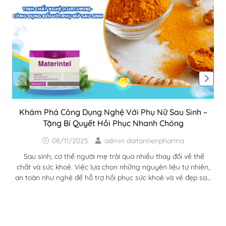
Khám Phá Công Dụng Nghệ Với Phụ Nữ Sau Sinh –
Tặng Bí Quyết Hồi Phục Nhanh Chóng
08/11/2025
admin daitantienpharma
Sau sinh, cơ thể người mẹ trải qua nhiều thay đổi về thể
chất và sức khoẻ. Việc lựa chọn những nguyên liệu tự nhiên,
an toàn như nghệ để hỗ trợ hồi phục sức khoẻ và vẻ đẹp sau
sinh đã trở nên phổ biến hơn bao giờ hết. Trong bài viết này,
chúng ta sẽ khám phá chi tiết công dụng nghệ với phụ nữ
sau sinh và vì sao nghệ lại làm nên "phép màu" trong hành...