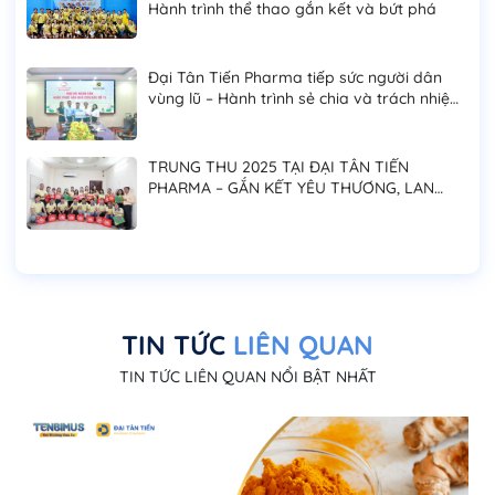
Hành trình thể thao gắn kết và bứt phá
Đại Tân Tiến Pharma tiếp sức người dân
vùng lũ – Hành trình sẻ chia và trách nhiệm
cộng đồng
TRUNG THU 2025 TẠI ĐẠI TÂN TIẾN
PHARMA – GẮN KẾT YÊU THƯƠNG, LAN
TỎA NIỀM VUI ĐOÀN VIÊN
TIN TỨC
LIÊN QUAN
TIN TỨC LIÊN QUAN NỔI BẬT NHẤT