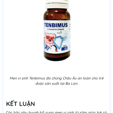
Men vi sinh Tenbimus đa chủng Châu Âu an toàn cho trẻ
được sản xuất tại Ba Lan.
KẾT LUẬN
Các bậc phụ huynh bổ sung men vi sinh từ sớm giúp trẻ có