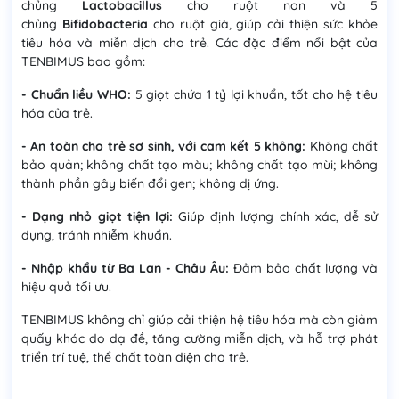
chủng
Lactobacillus
cho ruột non và 5
chủng
Bifidobacteria
cho ruột già, giúp cải thiện sức khỏe
tiêu hóa và miễn dịch cho trẻ. Các đặc điểm nổi bật của
TENBIMUS bao gồm:
- Chuẩn liều WHO:
5 giọt chứa 1 tỷ lợi khuẩn, tốt cho hệ tiêu
hóa của trẻ.
- An toàn cho trẻ sơ sinh, với cam kết 5 không:
Không chất
bảo quản; không chất tạo màu; không chất tạo mùi; không
thành phần gây biến đổi gen; không dị ứng.
- Dạng nhỏ giọt tiện lợi:
Giúp định lượng chính xác, dễ sử
dụng, tránh nhiễm khuẩn.
- Nhập khẩu từ Ba Lan - Châu Âu:
Đảm bảo chất lượng và
hiệu quả tối ưu.
TENBIMUS không chỉ giúp cải thiện hệ tiêu hóa mà còn giảm
quấy khóc do dạ đề, tăng cường miễn dịch, và hỗ trợ phát
triển trí tuệ, thể chất toàn diện cho trẻ.