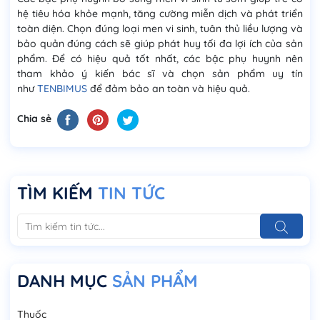
hệ tiêu hóa khỏe mạnh, tăng cường miễn dịch và phát triển
toàn diện. Chọn đúng loại men vi sinh, tuân thủ liều lượng và
bảo quản đúng cách sẽ giúp phát huy tối đa lợi ích của sản
phẩm. Để có hiệu quả tốt nhất, các bậc phụ huynh nên
tham khảo ý kiến bác sĩ và chọn sản phẩm uy tín
như
TENBIMUS
để đảm bảo an toàn và hiệu quả.
Chia sẻ
TÌM KIẾM
TIN TỨC
DANH MỤC
SẢN PHẨM
Thuốc