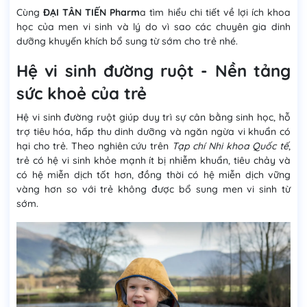
Cùng
ĐẠI TÂN TIẾN Pharm
a tìm hiểu chi tiết về lợi ích khoa
học của men vi sinh và lý do vì sao các chuyên gia dinh
dưỡng khuyến khích bổ sung từ sớm cho trẻ nhé.
Hệ vi sinh đường ruột - Nền tảng
sức khoẻ của trẻ
Hệ vi sinh đường ruột giúp duy trì sự cân bằng sinh học, hỗ
trợ tiêu hóa, hấp thu dinh dưỡng và ngăn ngừa vi khuẩn có
hại cho trẻ. Theo nghiên cứu trên
Tạp chí Nhi khoa Quốc tế
,
trẻ có hệ vi sinh khỏe mạnh ít bị nhiễm khuẩn, tiêu chảy và
có hệ miễn dịch tốt hơn, đồng thời có hệ miễn dịch vững
vàng hơn so với trẻ không được bổ sung men vi sinh từ
sớm.