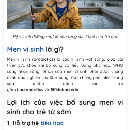
Hệ vi sinh đường ruột là nền tảng sức khoẻ của trẻ em.
Men vi sinh
là gì?
Men vi sinh
(probiotics)
là các vi sinh vật sống, giúp cải
thiện sức khỏe khi bổ sung với liều lượng phù hợp. WHO
công nhận rằng lợi ích của men vi sinh phải được chứng
minh qua nghiên cứu lâm sàng. Các chủng phổ biến trong
sản phẩm dành cho trẻ
gồm
Lactobacillus
và
Bifidobacteria
.
Lợi ích của việc bổ sung men vi
sinh cho trẻ từ sớm
1. Hỗ trợ hệ
tiêu hoá