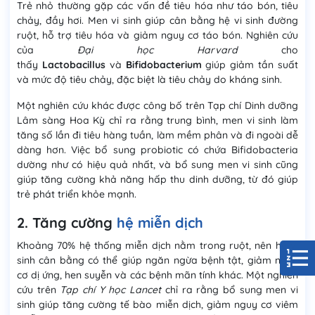
Trẻ nhỏ thường gặp các vấn đề tiêu hóa như táo bón, tiêu
chảy, đầy hơi. Men vi sinh giúp cân bằng hệ vi sinh đường
ruột, hỗ trợ tiêu hóa và giảm nguy cơ táo bón. Nghiên cứu
của
Đại học Harvard
cho
thấy
Lactobacillus
và
Bifidobacterium
giúp giảm tần suất
và mức độ tiêu chảy, đặc biệt là tiêu chảy do kháng sinh.
Một nghiên cứu khác được công bố trên Tạp chí Dinh dưỡng
Lâm sàng Hoa Kỳ chỉ ra rằng trung bình, men vi sinh làm
tăng số lần đi tiêu hàng tuần, làm mềm phân và đi ngoài dễ
dàng hơn. Việc bổ sung probiotic có chứa Bifidobacteria
dường như có hiệu quả nhất, và bổ sung men vi sinh cũng
giúp tăng cường khả năng hấp thu dinh dưỡng, từ đó giúp
trẻ phát triển khỏe mạnh.
2. Tăng cường
hệ miễn dịch
Khoảng 70% hệ thống miễn dịch nằm trong ruột, nên hệ vi
sinh cân bằng có thể giúp ngăn ngừa bệnh tật, giảm nguy
cơ dị ứng, hen suyễn và các bệnh mãn tính khác. Một nghiên
cứu trên
Tạp chí Y học Lancet
chỉ ra rằng bổ sung men vi
sinh giúp tăng cường tế bào miễn dịch, giảm nguy cơ viêm