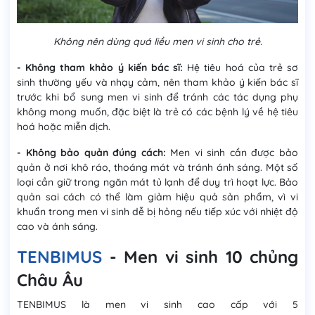
Không nên dùng quá liều men vi sinh cho trẻ.
- Không tham khảo ý kiến bác sĩ:
Hệ tiêu hoá của trẻ sơ
sinh thường yếu và nhạy cảm, nên tham khảo ý kiến bác sĩ
trước khi bổ sung men vi sinh để tránh các tác dụng phụ
không mong muốn, đặc biệt là trẻ có các bệnh lý về hệ tiêu
hoá hoặc miễn dịch.
- Không bảo quản đúng cách:
Men vi sinh cần được bảo
quản ở nơi khô ráo, thoáng mát và tránh ánh sáng. Một số
loại cần giữ trong ngăn mát tủ lạnh để duy trì hoạt lực. Bảo
quản sai cách có thể làm giảm hiệu quả sản phẩm, vì vi
khuẩn trong men vi sinh dễ bị hỏng nếu tiếp xúc với nhiệt độ
cao và ánh sáng.
TENBIMUS
- Men vi sinh 10 chủng
Châu Âu
TENBIMUS là men vi sinh cao cấp với 5