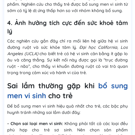
phẩm. Nghiên cứu cho thấy trẻ được bổ sung men vi sinh từ
sớm có tỷ lệ dị ứng thấp hơn so với nhóm không bổ sung.
4. Ảnh hưởng tích cực đến sức khoẻ tâm
lý
Các nghiên cứu gần đây chỉ ra mối liên hệ giữa hệ vi sinh
đường ruột và sức khỏe tâm lý.
Đại học California, Los
Angeles (UCLA)
cho biết trẻ có hệ vi sinh cân bằng ít gặp lo
âu và căng thẳng. Sự kết nối này được gọi là “trục đường
ruột - não”, cho thấy vi khuẩn đường ruột có vai trò quan
trọng trong cảm xúc và hành vi của trẻ.
Sai lầm thường gặp khi
bổ sung
men vi sinh
cho trẻ
Để bổ sung men vi sinh hiệu quả nhất cho trẻ, các bậc phụ
huynh tránh những sai lầm dưới đây:
- Chọn sai loại men vi sinh:
Không phải tất cả các loại đều
phù hợp cho trẻ sơ sinh. Nên chọn sản phẩm