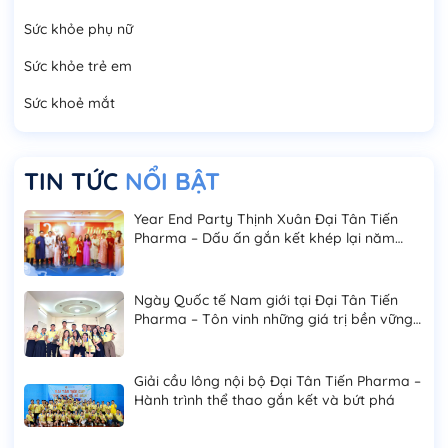
Sức khỏe phụ nữ
Sức khỏe trẻ em
Sức khoẻ mắt
TIN TỨC
NỔI BẬT
Year End Party Thịnh Xuân Đại Tân Tiến
Pharma – Dấu ấn gắn kết khép lại năm
2025
Ngày Quốc tế Nam giới tại Đại Tân Tiến
Pharma – Tôn vinh những giá trị bền vững
của phái mạnh
Giải cầu lông nội bộ Đại Tân Tiến Pharma –
Hành trình thể thao gắn kết và bứt phá