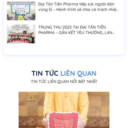
Đại Tân Tiến Pharma tiếp sức người dân
vùng lũ – Hành trình sẻ chia và trách nhiệm
cộng đồng
TRUNG THU 2025 TẠI ĐẠI TÂN TIẾN
PHARMA – GẮN KẾT YÊU THƯƠNG, LAN
TỎA NIỀM VUI ĐOÀN VIÊN
TIN TỨC
LIÊN QUAN
TIN TỨC LIÊN QUAN NỔI BẬT NHẤT