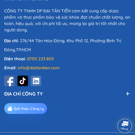
CÔNG TY TNHH DP ĐẠI TÂN TIẾN cam kết cung cấp dược
phẩm và thực phẩm bảo vệ sức khỏe đạt chuẩn chất lượng, an
toàn, hiệu quả, với chi phí tối ưu, mang lại giá trị tốt nhất cho
người dùng.
Địa chỉ:
276/44 Tân Hòa Đông, Khu Phố 12, Phường Bình Trị
Đông,TP.HCM
Điện thoại:
0705 223 805
Email:
info@daitantien.com
ĐỊA CHỈ CÔNG TY
Giới thiệu Công ty