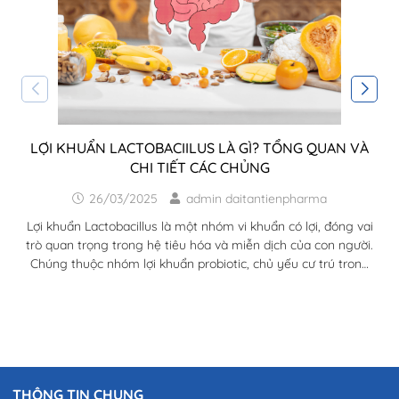
LỢI KHUẨN LACTOBACIILUS LÀ GÌ? TỔNG QUAN VÀ
CHI TIẾT CÁC CHỦNG
26/03/2025
admin daitantienpharma
Lợi khuẩn Lactobacillus là một nhóm vi khuẩn có lợi, đóng vai
trò quan trọng trong hệ tiêu hóa và miễn dịch của con người.
Chúng thuộc nhóm lợi khuẩn probiotic, chủ yếu cư trú trong
đường ruột, miệng và một số bộ phận khác của cơ thể. Nhờ
khả năng tạo ra axit lactic, Lactobacillus giúp duy trì môi
trường đường ruột ổn định, ức chế sự phát triển của vi khuẩn
có hại, đồng thời hỗ trợ tiêu...
THÔNG TIN CHUNG