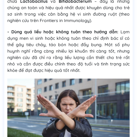
chứa
Lactobacillus
và
Bifidobacterium
– đây là những
chủng an toàn và hiệu quả nhất được khuyên dùng cho trẻ
sơ sinh trong việc cân bằng hệ vi sinh đường ruột (theo
nghiên cứu trên Frontiers in Immunology).
- Dùng quá liều hoặc không tuân theo hướng dẫn:
Lạm
dụng men vi sinh hoặc không tuân theo chỉ định bác sĩ có
thể gây tiêu chảy, táo bón hoặc đầy bụng. Một số phụ
huynh nghĩ rằng càng nhiều lợi khuẩn thì càng tốt, nhưng
nghiên cứu đã chỉ ra rằng liều lượng cần thiết cho trẻ rất
nhỏ và cần được điều chỉnh theo độ tuổi và tình trạng sức
khỏe để đạt được hiệu quả tốt nhất​.