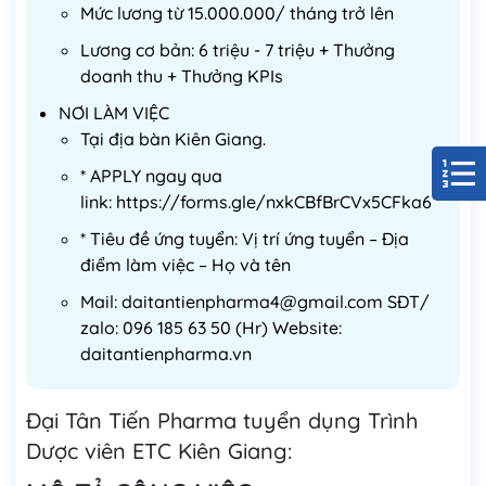
Mức lương từ 15.000.000/ tháng trở lên
Lương cơ bản: 6 triệu - 7 triệu + Thưởng
doanh thu + Thưởng KPIs
NƠI LÀM VIỆC
Tại địa bàn Kiên Giang.
* APPLY ngay qua
link: https://forms.gle/nxkCBfBrCVx5CFka6
* Tiêu đề ứng tuyển: Vị trí ứng tuyển – Địa
điểm làm việc – Họ và tên
Mail: daitantienpharma4@gmail.com SĐT/
zalo: 096 185 63 50 (Hr) Website:
daitantienpharma.vn
Đại Tân Tiến Pharma tuyển dụng Trình
Dược viên ETC Kiên Giang: