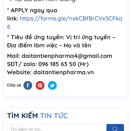
* APPLY ngay qua
link:
https://forms.gle/nxkCBfBrCVx5CFka
6
* Tiêu đề ứng tuyển: Vị trí ứng tuyển –
Địa điểm làm việc – Họ và tên
Mail: daitantienpharma4@gmail.com
SĐT/ zalo: 096 185 63 50 (Hr)
Website: daitantienpharma.vn
Chia sẻ
TÌM KIẾM
TIN TỨC