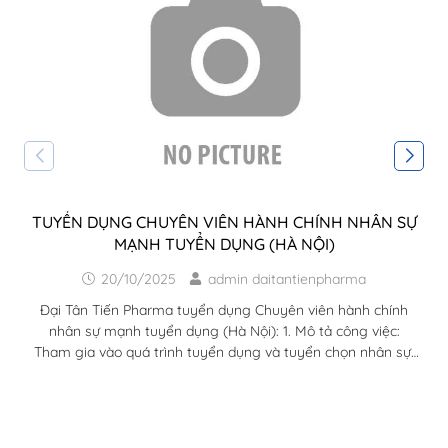
TUYỂN DỤNG CHUYÊN VIÊN HÀNH CHÍNH NHÂN SỰ
MẠNH TUYỂN DỤNG (HÀ NỘI)
20/10/2025
admin daitantienpharma
Đại Tân Tiến Pharma tuyển dụng Chuyên viên hành chính
nhân sự mạnh tuyển dụng (Hà Nội): 1. Mô tả công việc:
Tham gia vào quá trình tuyển dụng và tuyển chọn nhân sự.
Đăng tuyển, tìm kiếm, sàng lọc hồ sơ Ứng viên từ các nguồn
thông tin (Web việc làm, mạng xã hội,…) Xây dựng kế hoạch
tuyển dụng và dự trù ngân sách, xây dựng chân dung Ứng
viên và triển khai tuyển dụng nhân sự trên các kênh phù