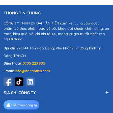
hợp. Tham...
THÔNG TIN CHUNG
CÔNG TY TNHH DP ĐẠI TÂN TIẾN cam kết cung cấp dược
phẩm và thực phẩm bảo vệ sức khỏe đạt chuẩn chất lượng, an
toàn, hiệu quả, với chi phí tối ưu, mang lại giá trị tốt nhất cho
người dùng.
Địa chỉ:
276/44 Tân Hòa Đông, Khu Phố 12, Phường Bình Trị
Đông,TP.HCM
Điện thoại:
0705 223 805
Email:
info@daitantien.com
ĐỊA CHỈ CÔNG TY
Giới thiệu Công ty