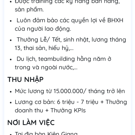
Được training các kỹ năng bán hàng,
sản phẩm.
Luôn đảm bảo các quyền lợi về BHXH
của người lao động.
Thưởng Lễ/ Tết, sinh nhật, lương tháng
13, thai sản, hiếu hỷ,...
Du lịch, teambuilding hằng năm ở
trong và ngoài nước,...
THU NHẬP
Mức lương từ 15.000.000/ tháng trở lên
Lương cơ bản: 6 triệu - 7 triệu + Thưởng
doanh thu + Thưởng KPIs
NƠI LÀM VIỆC
Tại địa bàn Kiên Giang.