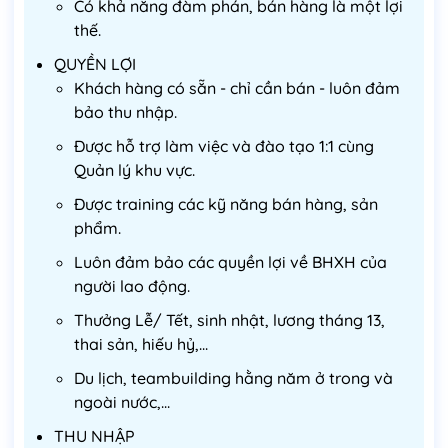
Có khả năng đàm phán, bán hàng là một lợi
thế.
QUYỀN LỢI
Khách hàng có sẵn - chỉ cần bán - luôn đảm
bảo thu nhập.
Được hỗ trợ làm việc và đào tạo 1:1 cùng
Quản lý khu vực.
Được training các kỹ năng bán hàng, sản
phẩm.
Luôn đảm bảo các quyền lợi về BHXH của
người lao động.
Thưởng Lễ/ Tết, sinh nhật, lương tháng 13,
thai sản, hiếu hỷ,...
Du lịch, teambuilding hằng năm ở trong và
ngoài nước,...
THU NHẬP