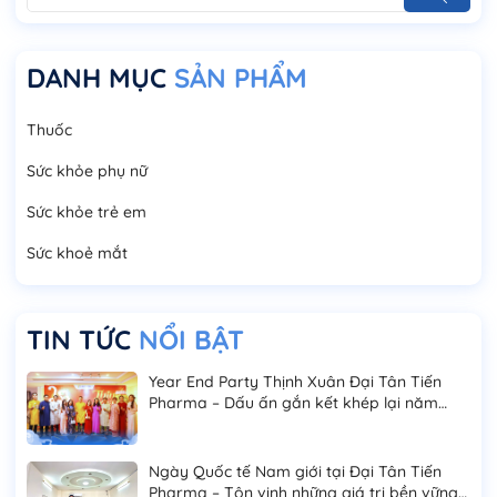
DANH MỤC
SẢN PHẨM
Thuốc
Sức khỏe phụ nữ
Sức khỏe trẻ em
Sức khoẻ mắt
TIN TỨC
NỔI BẬT
Year End Party Thịnh Xuân Đại Tân Tiến
Pharma – Dấu ấn gắn kết khép lại năm
2025
Ngày Quốc tế Nam giới tại Đại Tân Tiến
Pharma – Tôn vinh những giá trị bền vững