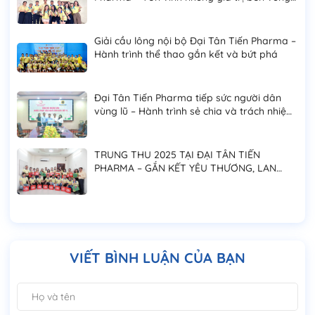
của phái mạnh
Giải cầu lông nội bộ Đại Tân Tiến Pharma –
Hành trình thể thao gắn kết và bứt phá
Đại Tân Tiến Pharma tiếp sức người dân
vùng lũ – Hành trình sẻ chia và trách nhiệm
cộng đồng
TRUNG THU 2025 TẠI ĐẠI TÂN TIẾN
PHARMA – GẮN KẾT YÊU THƯƠNG, LAN
TỎA NIỀM VUI ĐOÀN VIÊN
VIẾT BÌNH LUẬN CỦA BẠN