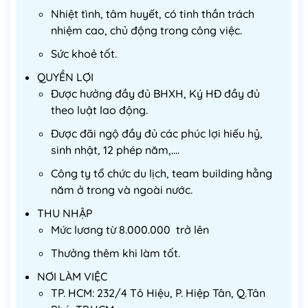
Nhiệt tình, tâm huyết, có tinh thần trách
nhiệm cao, chủ động trong công việc.
Sức khoẻ tốt.
QUYỀN LỢI
Được hưởng đầy đủ BHXH, Ký HĐ đầy đủ
theo luật lao động.
Được đãi ngộ đầy đủ các phúc lợi hiếu hỷ,
sinh nhật, 12 phép năm,....
Công ty tổ chức du lịch, team building hằng
năm ở trong và ngoài nước.
THU NHẬP
Mức lương từ 8.000.000 trở lên
Thưởng thêm khi làm tốt.
NƠI LÀM VIỆC
TP. HCM: 232/4 Tô Hiệu, P. Hiệp Tân, Q.Tân