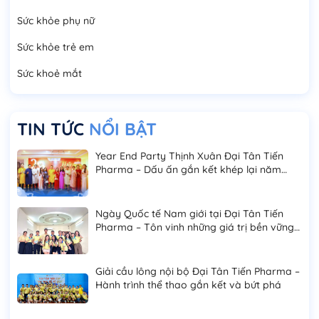
Sức khỏe phụ nữ
Sức khỏe trẻ em
Sức khoẻ mắt
TIN TỨC
NỔI BẬT
Year End Party Thịnh Xuân Đại Tân Tiến
Pharma – Dấu ấn gắn kết khép lại năm
2025
Ngày Quốc tế Nam giới tại Đại Tân Tiến
Pharma – Tôn vinh những giá trị bền vững
của phái mạnh
Giải cầu lông nội bộ Đại Tân Tiến Pharma –
Hành trình thể thao gắn kết và bứt phá