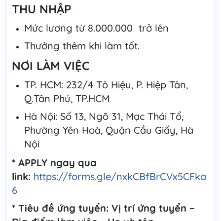
THU NHẬP
Mức lương từ 8.000.000 trở lên
Thưởng thêm khi làm tốt.
NƠI LÀM VIỆC
TP. HCM: 232/4 Tô Hiệu, P. Hiệp Tân,
Q.Tân Phú, TP.HCM
Hà Nội: Số 13, Ngõ 31, Mạc Thái Tổ,
Phường Yên Hoà, Quận Cầu Giấy, Hà
Nội
* APPLY ngay qua
link:
https://forms.gle/nxkCBfBrCVx5CFka
6
* Tiêu đề ứng tuyển: Vị trí ứng tuyển –