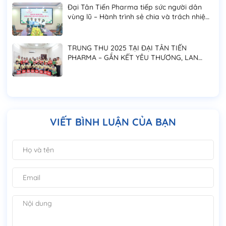
Đại Tân Tiến Pharma tiếp sức người dân
vùng lũ – Hành trình sẻ chia và trách nhiệm
cộng đồng
TRUNG THU 2025 TẠI ĐẠI TÂN TIẾN
PHARMA – GẮN KẾT YÊU THƯƠNG, LAN
TỎA NIỀM VUI ĐOÀN VIÊN
VIẾT BÌNH LUẬN CỦA BẠN