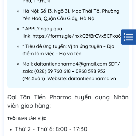
Phú, TP.HCM
Hà Nội: Số 13, Ngõ 31, Mạc Thái Tổ, Phường
Yên Hoà, Quận Cầu Giấy, Hà Nội
* APPLY ngay qua
link: https://forms.gle/nxkCBfBrCVx5CFka6
* Tiêu đề ứng tuyển: Vị trí ứng tuyển – Địa
điểm làm việc – Họ và tên
Mail: daitantienpharma4@gmail.com SĐT/
zalo: (028) 39 760 618 – 0968 598 952
(Ms.Xuân) Website: daitantienpharma.vn
Đại Tân Tiến Pharma tuyển dụng Nhân
viên giao hàng:
THỜI GIAN LÀM VIỆC
Thứ 2 - Thứ 6: 8:00 - 17:30