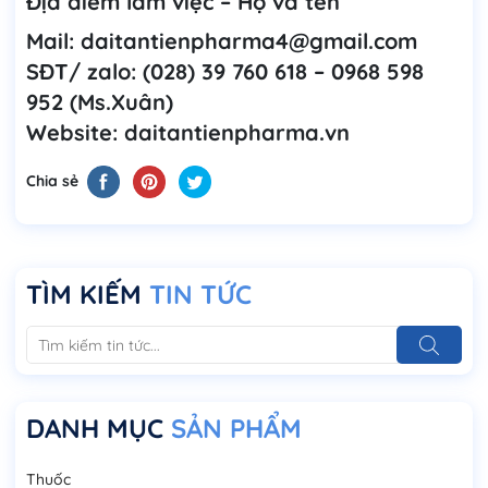
Địa điểm làm việc – Họ và tên
Mail: daitantienpharma4@gmail.com
SĐT/ zalo: (028) 39 760 618 – 0968 598
952 (Ms.Xuân)
Website: daitantienpharma.vn
Chia sẻ
TÌM KIẾM
TIN TỨC
DANH MỤC
SẢN PHẨM
Thuốc