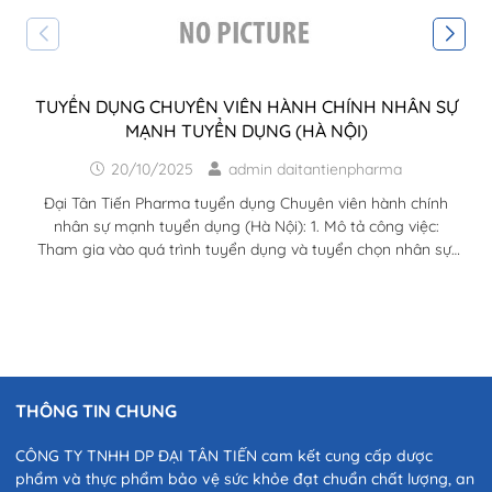
TUYỂN DỤNG CHUYÊN VIÊN HÀNH CHÍNH NHÂN SỰ
MẠNH TUYỂN DỤNG (HÀ NỘI)
20/10/2025
admin daitantienpharma
Đại Tân Tiến Pharma tuyển dụng Chuyên viên hành chính
nhân sự mạnh tuyển dụng (Hà Nội): 1. Mô tả công việc:
Tham gia vào quá trình tuyển dụng và tuyển chọn nhân sự.
Đăng tuyển, tìm kiếm, sàng lọc hồ sơ Ứng viên từ các nguồn
thông tin (Web việc làm, mạng xã hội,…) Xây dựng kế hoạch
tuyển dụng và dự trù ngân sách, xây dựng chân dung Ứng
viên và triển khai tuyển dụng nhân sự trên các kênh phù
hợp. Tham...
THÔNG TIN CHUNG
CÔNG TY TNHH DP ĐẠI TÂN TIẾN cam kết cung cấp dược
phẩm và thực phẩm bảo vệ sức khỏe đạt chuẩn chất lượng, an