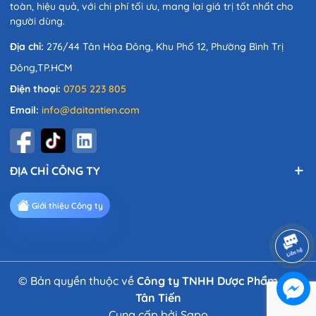
toàn, hiệu quả, với chi phí tối ưu, mang lại giá trị tốt nhất cho
người dùng.
Địa chỉ:
276/44 Tân Hòa Đông, Khu Phố 12, Phường Bình Trị
Đông,TP.HCM
Điện thoại:
0705 223 805
Email:
info@daitantien.com
ĐỊA CHỈ CÔNG TY
Giới thiệu Công ty
© Bản quyền thuộc về
Công ty TNHH Dược Phẩm Đại
Tân Tiến
Cung cấp bởi
Sapo