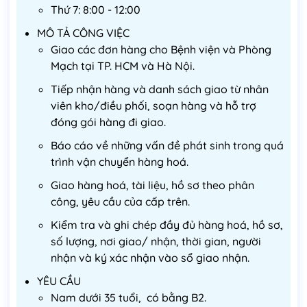
Thứ 7: 8:00 - 12:00
MÔ TẢ CÔNG VIỆC
Giao các đơn hàng cho Bệnh viện và Phòng
Mạch tại TP. HCM và Hà Nội.
Tiếp nhận hàng và danh sách giao từ nhân
viên kho/điều phối, soạn hàng và hỗ trợ
đóng gói hàng đi giao.
Báo cáo về những vấn đề phát sinh trong quá
trình vận chuyển hàng hoá.
Giao hàng hoá, tài liệu, hồ sơ theo phân
công, yêu cầu của cấp trên.
Kiểm tra và ghi chép đầy đủ hàng hoá, hồ sơ,
số lượng, nơi giao/ nhận, thời gian, người
nhận và ký xác nhận vào sổ giao nhận.
YÊU CẦU
Nam dưới 35 tuổi, có bằng B2.