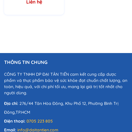
Liên hệ
THÔNG TIN CHUNG
CÔNG TY TNHH DP ĐẠI TÂN TIẾN cam kết cung cấp dược
phẩm và thực phẩm bảo vệ sức khỏe đạt chuẩn chất lượng, an
toàn, hiệu quả, với chi phí tối ưu, mang lại giá trị tốt nhất cho
người dùng.
Địa chỉ:
276/44 Tân Hòa Đông, Khu Phố 12, Phường Bình Trị
Đông,TP.HCM
Điện thoại:
0705 223 805
Email:
info@daitantien.com