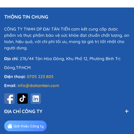
THÔNG TIN CHUNG
CÔNG TY TNHH DP ĐẠI TÂN TIẾN cam kết cung cấp dược
phẩm và thực phẩm bảo vệ sức khỏe đạt chuẩn chất lượng, an
toàn, hiệu quả, với chi phí tối ưu, mang lại giá trị tốt nhất cho
người dùng.
Địa chỉ:
276/44 Tân Hòa Đông, Khu Phố 12, Phường Bình Trị
Đông,TP.HCM
Điện thoại:
0705 223 805
Email:
info@daitantien.com
ĐỊA CHỈ CÔNG TY
Giới thiệu Công ty