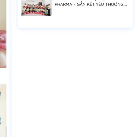
PHARMA – GẮN KẾT YÊU THƯƠNG,
LAN TỎA NIỀM VUI ĐOÀN VIÊN