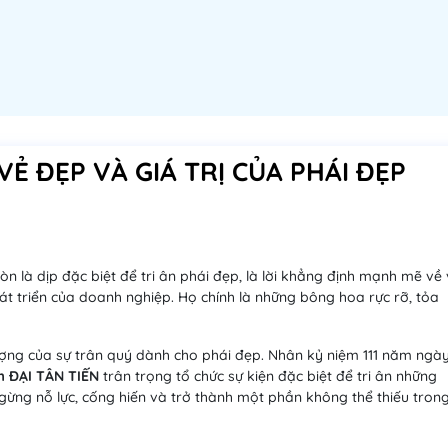
Ẻ ĐẸP VÀ GIÁ TRỊ CỦA PHÁI ĐẸP
n là dịp đặc biệt để tri ân phái đẹp, là lời khẳng định mạnh mẽ về 
hát triển của doanh nghiệp. Họ chính là những bông hoa rực rỡ, tỏa
tượng của sự trân quý dành cho phái đẹp. Nhân kỷ niệm 111 năm ngà
 ĐẠI TÂN TIẾN
trân trọng tổ chức sự kiện đặc biệt để tri ân những
gừng nỗ lực, cống hiến và trở thành một phần không thể thiếu tron