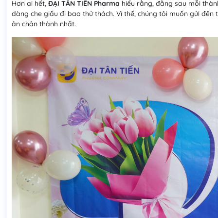
Hơn ai hết,
ĐẠI TÂN TIẾN Pharma
hiểu rằng, đằng sau mỗi thành 
dàng che giấu đi bao thử thách. Vì thế, chúng tôi muốn gửi đến 
ân chân thành nhất.