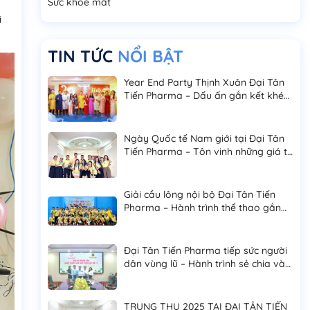
Sức khoẻ mắt
i
TIN TỨC
NỔI BẬT
Year End Party Thịnh Xuân Đại Tân
Tiến Pharma – Dấu ấn gắn kết khép
lại năm 2025
Ngày Quốc tế Nam giới tại Đại Tân
Tiến Pharma – Tôn vinh những giá trị
bền vững của phái mạnh
Giải cầu lông nội bộ Đại Tân Tiến
Pharma – Hành trình thể thao gắn
kết và bứt phá
Đại Tân Tiến Pharma tiếp sức người
dân vùng lũ – Hành trình sẻ chia và
trách nhiệm cộng đồng
TRUNG THU 2025 TẠI ĐẠI TÂN TIẾN