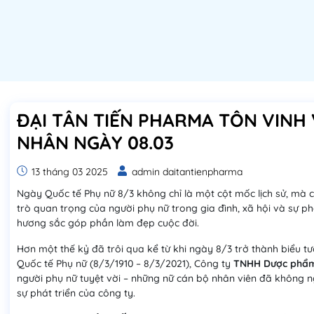
ĐẠI TÂN TIẾN PHARMA TÔN VINH V
NHÂN NGÀY 08.03
13 tháng 03 2025
admin daitantienpharma
Ngày Quốc tế Phụ nữ 8/3 không chỉ là một cột mốc lịch sử, mà cò
trò quan trọng của người phụ nữ trong gia đình, xã hội và sự p
hương sắc góp phần làm đẹp cuộc đời.
Hơn một thế kỷ đã trôi qua kể từ khi ngày 8/3 trở thành biểu 
Quốc tế Phụ nữ (8/3/1910 – 8/3/2021), Công ty
TNHH Dược phẩm
người phụ nữ tuyệt vời – những nữ cán bộ nhân viên đã không n
sự phát triển của công ty.